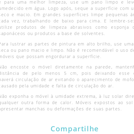
e para uma melhor limpeza, use um pano limpo e le
umedecido em água. Logo após, seque a superfície com 
seco e macio. Em grandes superfícies limpe pequenas á
cada vez, trabalhando de baixo para cima. E lembre-se
utilize produtos de limpeza abrasivos como esponja 
saponáceos ou produtos a base de solventes.
Para lustrar as partes de pintura em alto brilho, use uma
seca ou pano macio e limpo. Não é recomendável o uso de
móveis que possam engordurar a superfície.
Não encoste o móvel diretamente na parede, mante
distância de pelo menos 5 cm, pois deixando esse 
haverá circulação de ar evitando o aparecimento de mofo
causado pela umidade e falta de circulação do ar.
Não exponha o móvel à umidade extrema, à luz solar dire
qualquer outra forma de calor. Móveis expostos ao so
apresentar manchas ou deformações de suas partes.
Compartilhe