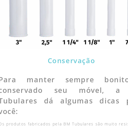
Conservação
Para manter sempre boni
conservado seu móvel, a
Tubulares dá algumas dicas 
você:
Os produtos fabricados pela BM Tubulares são muito resi