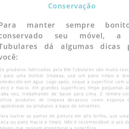
Conservação
Para manter sempre boni
conservado seu móvel, a
Tubulares dá algumas dicas 
você:
Os produtos fabricados pela BM Tubulares são muito resi
e para uma melhor limpeza, use um pano limpo e le
umedecido em água. Logo após, seque a superfície com 
seco e macio. Em grandes superfícies limpe pequenas á
cada vez, trabalhando de baixo para cima. E lembre-se
utilize produtos de limpeza abrasivos como esponja 
saponáceos ou produtos a base de solventes.
Para lustrar as partes de pintura em alto brilho, use uma
seca ou pano macio e limpo. Não é recomendável o uso de
móveis que possam engordurar a superfície.