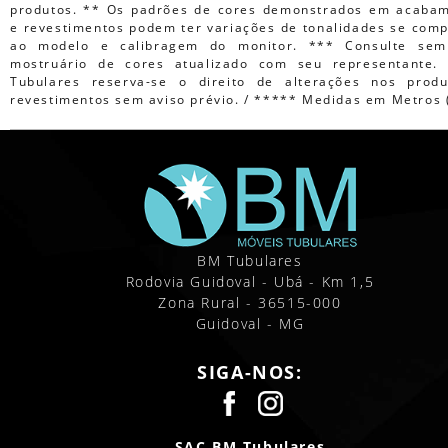
produtos. ** Os padrões de cores demonstrados em acaba
e revestimentos podem ter variações de tonalidades se com
ao modelo e calibragem do monitor. *** Consulte sem
mostruário de cores atualizado com seu representante
Tubulares reserva-se o direito de alterações nos prod
revestimentos sem aviso prévio. / ***** Medidas em Metros 
BM Tubulares
Rodovia Guidoval - Ubá - Km 1,5
Zona Rural - 36515-000
Guidoval - MG
SIGA-NOS:
SAC BM Tubulares